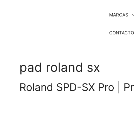
Saltar
al
MARCAS
contenido
CONTACT
pad roland sx
Roland SPD-SX Pro | P