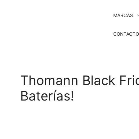
Saltar
al
MARCAS
contenido
CONTACT
Thomann Black Frid
Baterías!