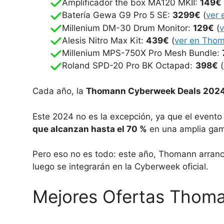
Amplificador the box MA120 MKII:
149€
Batería Gewa G9 Pro 5 SE:
3299€
(
ver
Millenium DM-30 Drum Monitor:
129€
(
Alesis Nitro Max Kit:
439€
(
ver en Tho
Millenium MPS-750X Pro Mesh Bundle:
Roland SPD-20 Pro BK Octapad:
398€
(
Cada año, la
Thomann Cyberweek Deals 202
Este 2024 no es la excepción, ya que el evento
que alcanzan hasta el 70 %
en una amplia gama
Pero eso no es todo: este año, Thomann arran
luego se integrarán en la Cyberweek oficial.
Mejores Ofertas Thoma