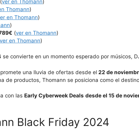
(
ver en Thomann
)
 en Thomann
)
ver en Thomann
)
mann
)
789€
(
ver en Thomann
)
ver en Thomann
)
4
se convierte en un momento esperado por músicos, DJs 
 promete una lluvia de ofertas desde el
22 de noviembre
 de productos, Thomann se posiciona como el destino i
ca con las
Early Cyberweek Deals
desde el 15 de novi
nn Black Friday 2024