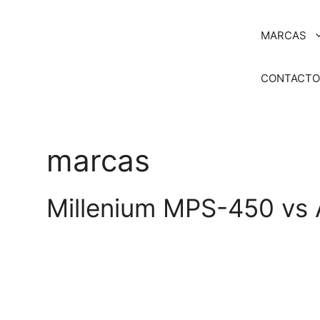
Saltar
al
MARCAS
contenido
CONTACT
marcas
Millenium MPS-450 vs A