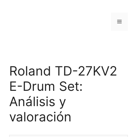
Saltar
al
contenido
Menú
Roland TD-27KV2
E-Drum Set:
Análisis y
valoración