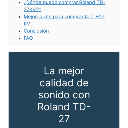
¿Dónde puedo comprar Roland TD-
27KV2?
Mejores kits para comprar la TD-27
KV
Conclusión
FAQ
La mejor
calidad de
sonido con
Roland TD-
27