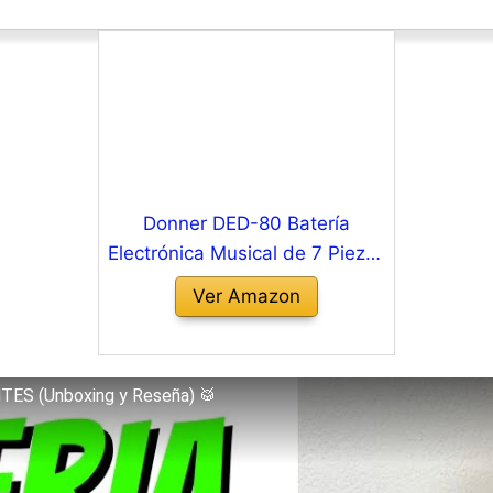
Donner DED-80 Batería
Electrónica Musical de 7 Piezas
con Parches de Malla,180
Ver Amazon
sonidos,Drum Throne,
Headphone, Sticks,Kids
Christmas Birthday Gift, 40
NTES (Unboxing y Reseña) 🥁
Melodics Lessons