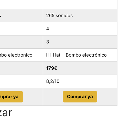
s
265 sonidos
4
3
bo electrónico
Hi-Hat + Bombo electrónico
179
€
8,2/10
mprar ya
Comprar ya
zar