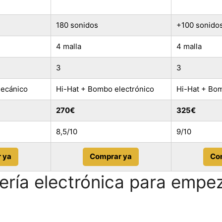
180 sonidos
+100 sonido
4 malla
4 malla
3
3
ecánico
Hi-Hat + Bombo electrónico
Hi-Hat + Bom
270€
325€
8,5/10
9/10
 ya
Comprar ya
Co
tería electrónica para empe