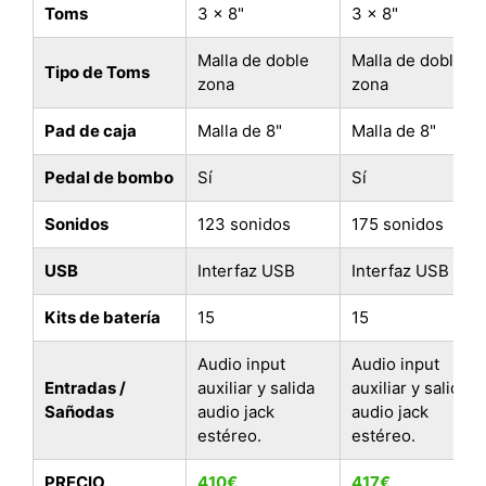
Toms
3 x 8"
3 x 8"
Malla de doble
Malla de doble
Tipo de Toms
zona
zona
Pad de caja
Malla de 8"
Malla de 8"
Pedal de bombo
Sí
Sí
Sonidos
123 sonidos
175 sonidos
USB
Interfaz USB
Interfaz USB
Kits de batería
15
15
Audio input
Audio input
Entradas /
auxiliar y salida
auxiliar y salida
Sañodas
audio jack
audio jack
estéreo.
estéreo.
PRECIO
410€
417€