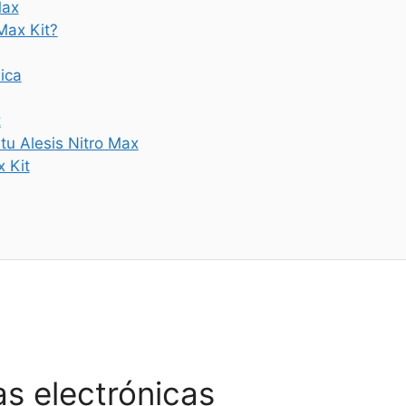
Max
 Max Kit?
ica
t
tu Alesis Nitro Max
 Kit
s electrónicas