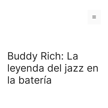
Saltar
al
contenido
Menú
Buddy Rich: La
leyenda del jazz en
la batería